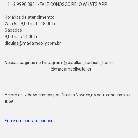
11 9.9990.3831- FALE CONOSCO PELO WHATS APP
Horários de atendimento:
2a a 6a: 9,00 h até 18,00 h
Sábados:
9,00 h ás 14,00 h
diaulas@madameolly.com.br
Nossas páginas no Instagram: @diaullas_fashion_home
@madameollyatelier
Vejam os vídeos criados por Diaulas Novaes,no seu canal no you
tube.
Entre em contato conosco