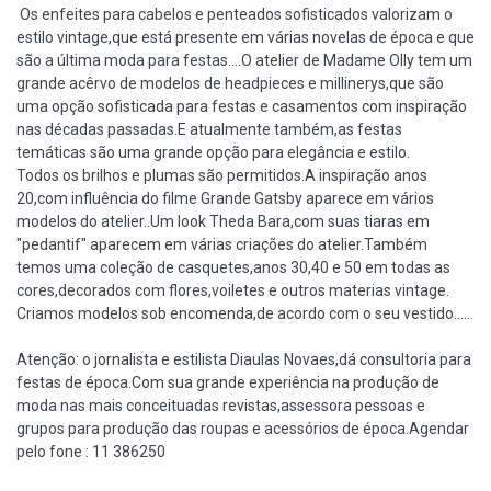
Os enfeites para cabelos e penteados sofisticados valorizam o
estilo vintage,que está presente em várias novelas de época e que
são a última moda para festas....O atelier de Madame Olly tem um
grande acêrvo de modelos de headpieces e millinerys,que são
uma opção sofisticada para festas e casamentos com inspiração
nas décadas passadas.E atualmente também,as festas
temáticas são uma grande opção para elegância e estilo.
Todos os brilhos e plumas são permitidos.A inspiração anos
20,com influência do filme Grande Gatsby aparece em vários
modelos do atelier..Um look Theda Bara,com suas tiaras em
"pedantif" aparecem em várias criações do atelier.Também
temos uma coleção de casquetes,anos 30,40 e 50 em todas as
cores,decorados com flores,voiletes e outros materias vintage.
Criamos modelos sob encomenda,de acordo com o seu vestido......
Atenção: o jornalista e estilista Diaulas Novaes,dá consultoria para
festas de época.Com sua grande experiência na produção de
moda nas mais conceituadas revistas,assessora pessoas e
grupos para produção das roupas e acessórios de época.Agendar
pelo fone : 11 386250