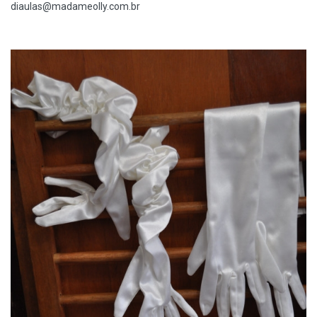
diaulas@madameolly.com.br